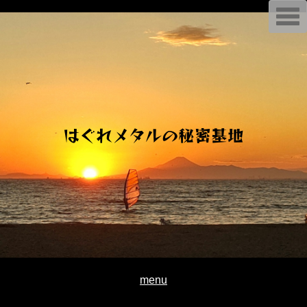
G-L592BVD02F
T
o
g
g
l
e
n
a
v
i
g
a
はぐれメタルの秘密基地
t
i
o
n
menu